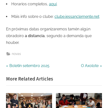
Horarios completos,
aquí
.
Máis info sobre o clube:
clube.iessanclemente.net
En próximas datas organizaremos tamén algún
obradoiro
a distancia
, segundo a demanda que
houber.
novas
Navegación
P
N
Boletín setembro 2025
O Axolote
r
e
de
More Related Articles
e
x
entradas
v
t
i
P
o
o
u
s