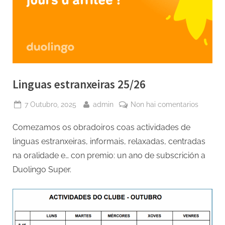
Linguas estranxeiras 25/26
Posted
By
en
7 Outubro, 2025
admin
Non hai comentarios
on
Linguas
Comezamos os obradoiros coas actividades de
estranxe
25/26
linguas estranxeiras, informais, relaxadas, centradas
na oralidade e… con premio: un ano de subscrición a
Duolingo Super.