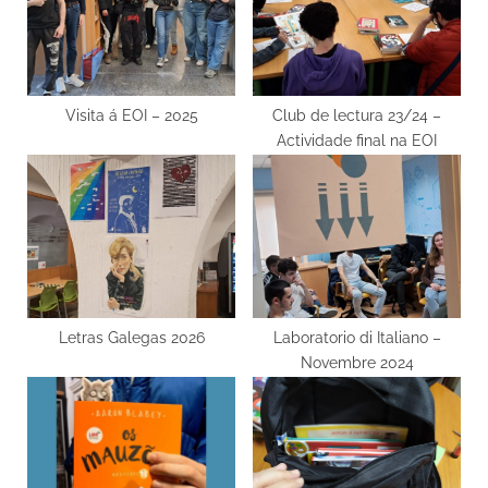
s
t
P
:
o
s
Visita á EOI – 2025
Club de lectura 23/24 –
Actividade final na EOI
t
:
Letras Galegas 2026
Laboratorio di Italiano –
Novembre 2024