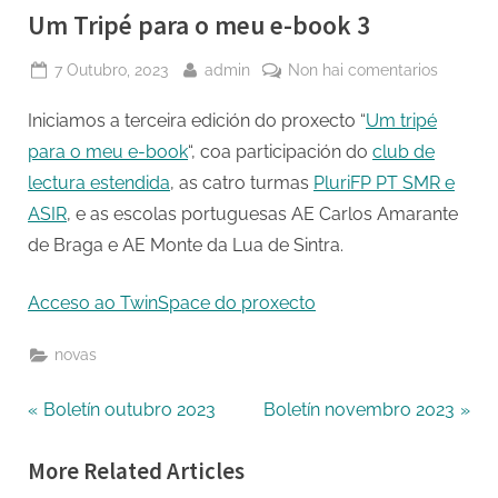
Um Tripé para o meu e-book 3
Posted
By
en
7 Outubro, 2023
admin
Non hai comentarios
on
Um
Iniciamos a terceira edición do proxecto “
Um tripé
Tripé
para
para o meu e-book
“, coa participación do
club de
o
lectura estendida
, as catro turmas
PluriFP PT SMR e
meu
ASIR
, e as escolas portuguesas AE Carlos Amarante
e-
de Braga e AE Monte da Lua de Sintra.
book
3
Acceso ao TwinSpace do proxecto
novas
Navegación
P
N
Boletín outubro 2023
Boletín novembro 2023
r
e
de
More Related Articles
e
x