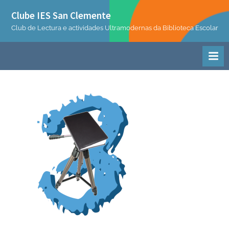
Skip
Clube IES San Clemente
to
Club de Lectura e actividades Ultramodernas da Biblioteca Escolar
content