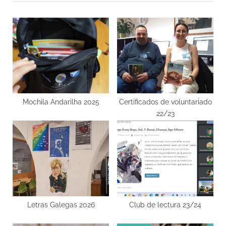
entradas
v
t
i
P
o
o
u
s
s
t
P
:
o
s
Mochila Andarilha 2025
Certificados de voluntariado
22/23
t
:
Letras Galegas 2026
Club de lectura 23/24