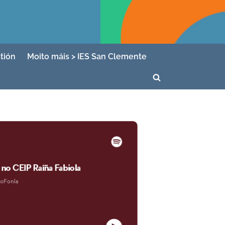
tión
Moito máis > IES San Clemente
Toggle
search
form