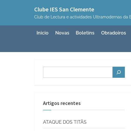
Skip
Clube IES San Clemente
to
Club de Lectura e actividades Ultramodernas da B
content
Inicio
Novas
Boletíns
Obradoiros
Buscar
Artigos recentes
ATAQUE DOS TITÃS