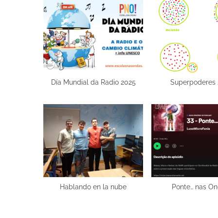
o
u
s
P
o
s
Día Mundial da Radio 2025
Superpoderes 
t
:
Hablando en la nube
Ponte… nas On