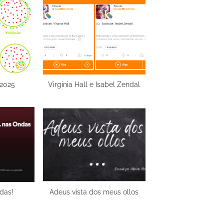
o
s
t
:
2025
Virginia Hall e Isabel Zendal
das!
Adeus vista dos meus ollos