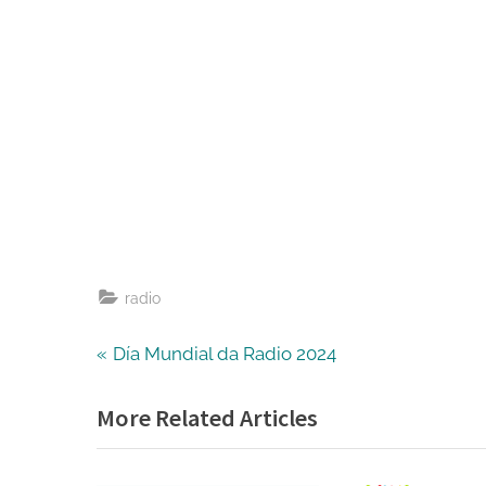
radio
Navegación
P
Día Mundial da Radio 2024
r
de
More Related Articles
e
v
entradas
i