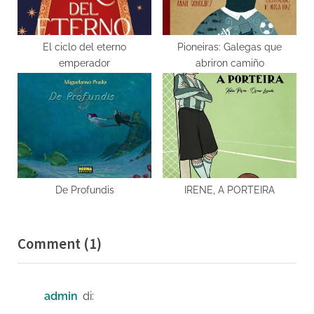
El ciclo del eterno
Pioneiras: Galegas que
emperador
abriron camiño
De Profundis
IRENE, A PORTEIRA
on
Comment
(1)
“O
LUME”
admin
di: