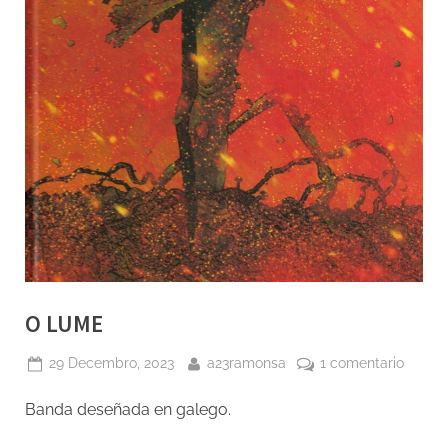
O LUME
Posted
By
en
29 Decembro, 2023
a23ramonsa
1 comentario
on
O
Banda deseñada en galego.
LUME