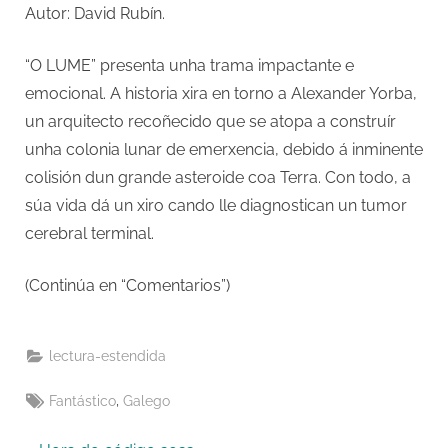
Autor: David Rubín.
“O LUME” presenta unha trama impactante e
emocional. A historia xira en torno a Alexander Yorba,
un arquitecto recoñecido que se atopa a construír
unha colonia lunar de emerxencia, debido á inminente
colisión dun grande asteroide coa Terra. Con todo, a
súa vida dá un xiro cando lle diagnostican un tumor
cerebral terminal.
(Continúa en “Comentarios”)
lectura-estendida
Tags:
,
Fantástico
Galego