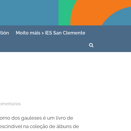
tión
Moito máis > IES San Clemente
Toggle
search
form
en
comentarios
Asterix
etorno dos gauleses é um livro de
o
regreso
rescindível na coleção de álbuns de