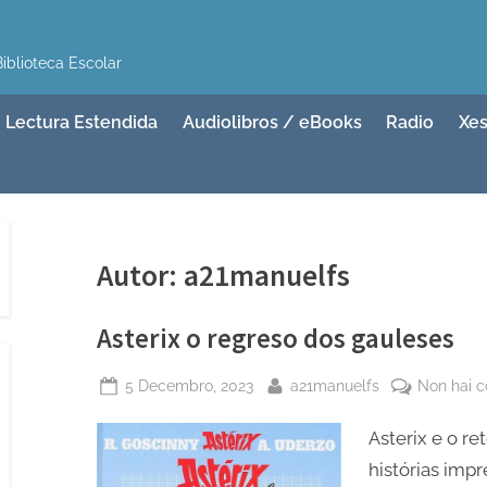
iblioteca Escolar
Lectura Estendida
Audiolibros / eBooks
Radio
Xes
Autor:
a21manuelfs
Asterix o regreso dos gauleses
Posted
By
5 Decembro, 2023
a21manuelfs
Non hai 
on
Asterix e o r
histórias imp