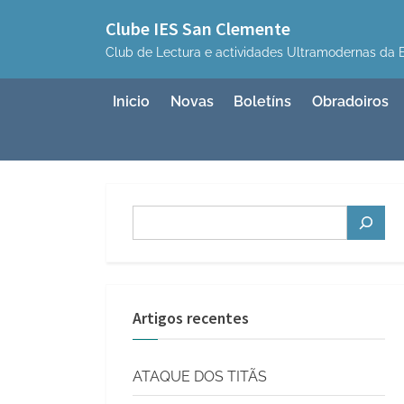
Skip
Clube IES San Clemente
to
Club de Lectura e actividades Ultramodernas da B
content
Inicio
Novas
Boletíns
Obradoiros
Buscar
Artigos recentes
ATAQUE DOS TITÃS