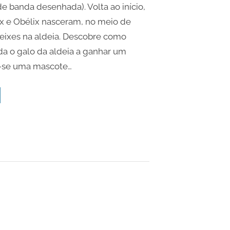
dos
 de banda desenhada). Volta ao início,
gauleses
x e Obélix nasceram, no meio de
eixes na aldeia. Descobre como
a o galo da aldeia a ganhar um
a-se uma mascote…
erix
reso
leses”