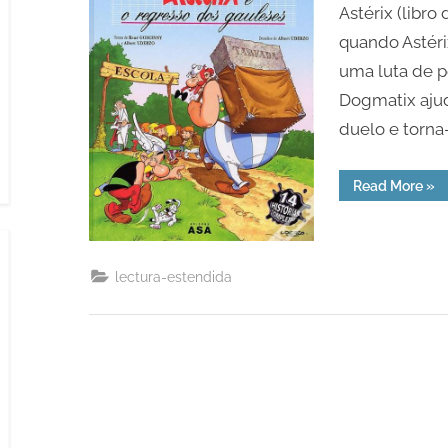
Astérix (libro
quando Astéri
uma luta de p
Dogmatix ajud
duelo e torn
“Ast
Read More
»
o
reg
dos
gau
lectura-estendida